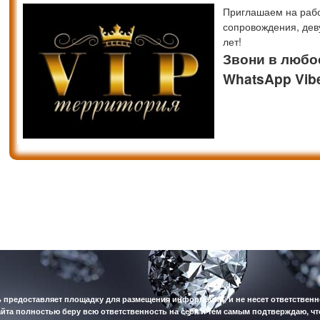
Приглашаем на работ
сопровождения, дев
лет!
Звони в любое
WhatsApp Vibe
 предоставляет площадку для размещения информации, и не несет ответственн
йта полностью беру всю ответственность на себя и тем самым подтверждаю, чт